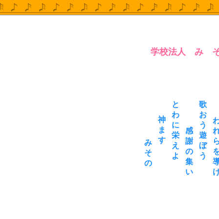
学校法人 み 
と
歌
わ
お
神
に
う
ま
感
栄
遊
す
謝
み
え
ぼ
の
そ
よ
う
集
の
い