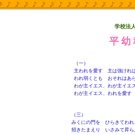
学校法
平 幼
（一）
主われを愛す 主は強けれ
われ弱くとも おそれは
わが主イエス、わが主イエ
わが主イエス、われを愛す
（三）
みくにの門を ひらきてわれ
招きたまえり いさみて